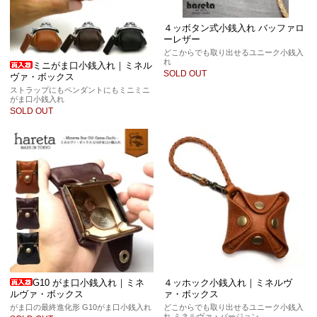
４ッボタン式小銭入れ バッファロ
ーレザー
どこからでも取り出せるユニーク小銭入
れ
ミニがま口小銭入れ｜ミネル
SOLD OUT
ヴァ・ボックス
ストラップにもペンダントにもミニミニ
がま口小銭入れ
SOLD OUT
G10 がま口小銭入れ｜ミネ
４ッホック小銭入れ｜ミネルヴ
ルヴァ・ボックス
ァ・ボックス
がま口の最終進化形 G10がま口小銭入れ
どこからでも取り出せるユニーク小銭入
れ ミネルヴァ・バージョン