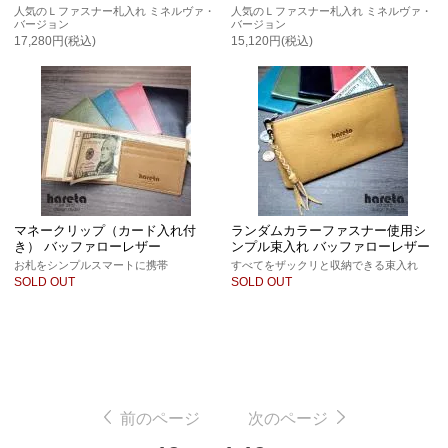
人気のＬファスナー札入れ ミネルヴァ・
人気のＬファスナー札入れ ミネルヴァ・
バージョン
バージョン
17,280円(税込)
15,120円(税込)
マネークリップ（カード入れ付
ランダムカラーファスナー使用シ
き） バッファローレザー
ンプル束入れ バッファローレザー
お札をシンプルスマートに携帯
すべてをザックリと収納できる束入れ
SOLD OUT
SOLD OUT
前のページ
次のページ