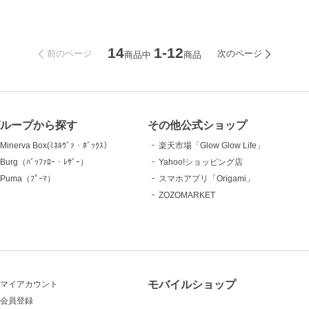
14
1-12
前のページ
次のページ
商品中
商品
ループから探す
その他公式ショップ
Minerva Box(ﾐﾈﾙｳﾞｧ・ﾎﾞｯｸｽ）
楽天市場「Glow Glow Life」
Burg（ﾊﾞｯﾌｧﾛｰ・ﾚｻﾞｰ）
Yahoo!ショッピング店
Puma（ﾌﾟｰﾏ）
スマホアプリ「Origami」
ZOZOMARKET
モバイルショップ
マイアカウント
会員登録