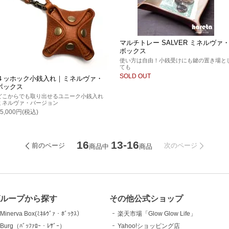
マルチトレー SALVER ミネルヴァ
ボックス
使い方は自由！小銭受けにも鍵の置き場と
ても
SOLD OUT
４ッホック小銭入れ｜ミネルヴァ・
ボックス
どこからでも取り出せるユニーク小銭入れ
ミネルヴァ・バージョン
15,000円(税込)
16
13-16
前のページ
次のページ
商品中
商品
ループから探す
その他公式ショップ
Minerva Box(ﾐﾈﾙｳﾞｧ・ﾎﾞｯｸｽ）
楽天市場「Glow Glow Life」
Burg（ﾊﾞｯﾌｧﾛｰ・ﾚｻﾞｰ）
Yahoo!ショッピング店